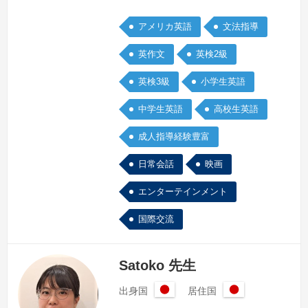
ラスを担当しています。小学生には内容
アメリカ英語
文法指導
をしっかり聴き取り習った文を使って自
分の事が話せるようになる事を目標とし
英作文
英検2級
ています。飽きないようにゲームなどを
英検3級
小学生英語
しながら楽しく学習できるようにしてい
ます。中学生、高校生クラスでは、
中学生英語
高校生英語
Listening,reading,grammarと単語を増や
す事に力を入れて…
続きを見る »
成人指導経験豊富
日常会話
映画
エンターテインメント
国際交流
Satoko 先生
出身国
居住国
日
日