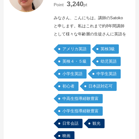
3,240
本
本
Point
pt
みなさん、こんにちは。講師のSatoko
と申します。私はこれまで約8年間講師
として様々な年齢層の生徒さんに英語を
指導してきました。初、中級者や子ども
アメリカ英語
英検3級
を対象に指導をすることを得意としてお
ります。英語学習のしかたに関してアド
英検４・５級
幼児英語
バイスをすることも可能ですのでぜひご
小学生英語
中学生英語
相談ください。
続きを見る »
初心者
日本語対応可
中高生指導経験豊富
小学生指導経験豊富
日常会話
観光
映画