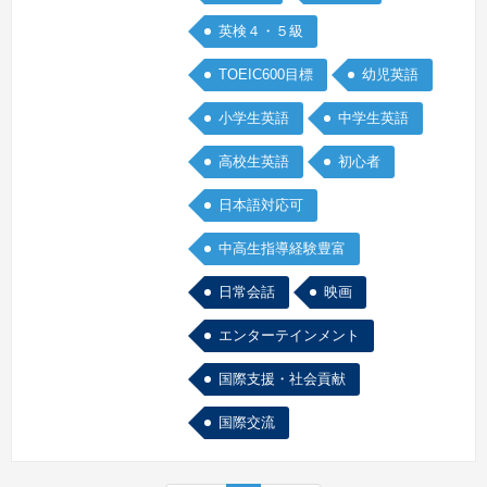
学ぶことが何より、と心掛けています。
英検４・５級
続きを見る »
TOEIC600目標
幼児英語
小学生英語
中学生英語
高校生英語
初心者
日本語対応可
中高生指導経験豊富
日常会話
映画
エンターテインメント
国際支援・社会貢献
国際交流