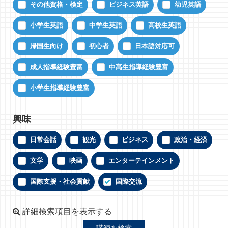
その他資格・検定
ビジネス英語
幼児英語
小学生英語
中学生英語
高校生英語
帰国生向け
初心者
日本語対応可
成人指導経験豊富
中高生指導経験豊富
小学生指導経験豊富
興味
日常会話
観光
ビジネス
政治・経済
文学
映画
エンターテインメント
国際支援・社会貢献
国際交流
詳細検索項目を表示する