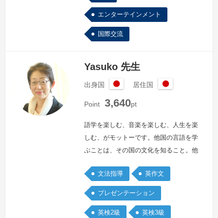
エンターテインメント
国際交流
Yasuko 先生
出身国
居住国
日
日
3,640
本
本
Point
pt
語学を楽しむ、音楽を楽しむ、人生を楽
しむ、がモットーです。他国の言語を学
ぶことは、その国の文化を知ること。他
国の文化を知ることは自分が生まれた国
文法指導
英作文
の文化に目覚めること。私自身、英語の
歌を歌い、英語の本を読むことで、世界
プレゼンテーション
が大きく広がり、日本のすばらしさにも
英検2級
英検3級
改めて気付くことができました。楽しく