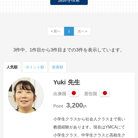
« 前へ
1
次へ »
3件中、1件目から3件目までの3件を表示しています。
人気順
ポイント
順
新着順
Yuki 先生
出身国
居住国
日
日
3,200
本
本
Point
pt
小学生クラスから社会人クラスまで長い
教授経験があります。現在はYMCAにて
小学生クラス、中学生クラスと高校生ク