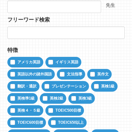
先生
フリーワード検索
特徴
アメリカ英語
イギリス英語
英語以外の諸外国語
文法指導
英作文
翻訳・通訳
プレゼンテーション
英検1級
英検準1級
英検2級
英検3級
英検４・５級
TOEIC500目標
TOEIC600目標
TOEIC650以上