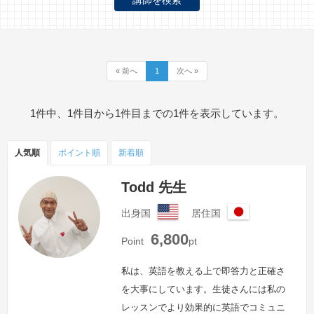
« 前へ
1
次へ »
1件中、1件目から1件目までの1件を表示しています。
人気順
ポイント
順
新着順
Todd 先生
出身国
居住国
ア
日
6,800
メ
本
Point
pt
リ
カ
私は、英語を教える上で即答力と正確さ
合
を大事にしています。生徒さんには私の
衆
レッスンでより効果的に英語でコミュニ