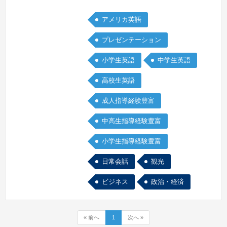
国
ケーションが取れるようになってほしい
アメリカ英語
と思っています。一緒に頑張りましょ
う！！<事務局コメント>ファッション
プレゼンテーション
が好きで毎日いろんなコーディネートで
小学生英語
中学生英語
出勤しています。明るくフレンドリーな
先生で、子どもから大人まで、生徒さん
高校生英語
に熱心にたくさん話しかけてくれます。
続きを見る »
成人指導経験豊富
中高生指導経験豊富
小学生指導経験豊富
日常会話
観光
ビジネス
政治・経済
« 前へ
1
次へ »