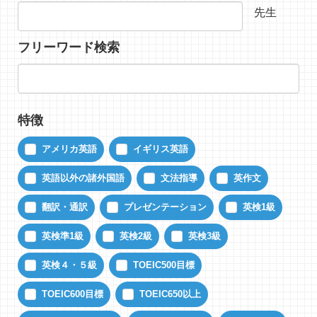
先生
フリーワード検索
特徴
アメリカ英語
イギリス英語
英語以外の諸外国語
文法指導
英作文
翻訳・通訳
プレゼンテーション
英検1級
英検準1級
英検2級
英検3級
英検４・５級
TOEIC500目標
TOEIC600目標
TOEIC650以上