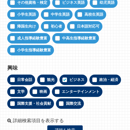
その他資格・検定
ビジネス英語
幼児英語
小学生英語
中学生英語
高校生英語
帰国生向け
初心者
日本語対応可
成人指導経験豊富
中高生指導経験豊富
小学生指導経験豊富
興味
日常会話
観光
ビジネス
政治・経済
文学
映画
エンターテインメント
国際支援・社会貢献
国際交流
詳細検索項目を表示する