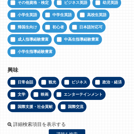
その他資格・検定
ビジネス英語
幼児英語
小学生英語
中学生英語
高校生英語
帰国生向け
初心者
日本語対応可
成人指導経験豊富
中高生指導経験豊富
小学生指導経験豊富
興味
日常会話
観光
ビジネス
政治・経済
文学
映画
エンターテインメント
国際支援・社会貢献
国際交流
詳細検索項目を表示する