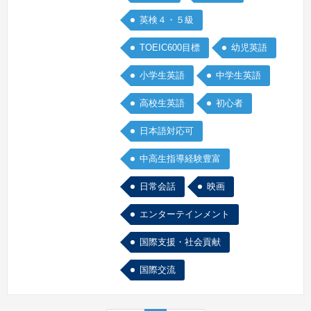
学ぶことが何より、と心掛けています。
英検４・５級
続きを見る »
TOEIC600目標
幼児英語
小学生英語
中学生英語
高校生英語
初心者
日本語対応可
中高生指導経験豊富
日常会話
映画
エンターテインメント
国際支援・社会貢献
国際交流