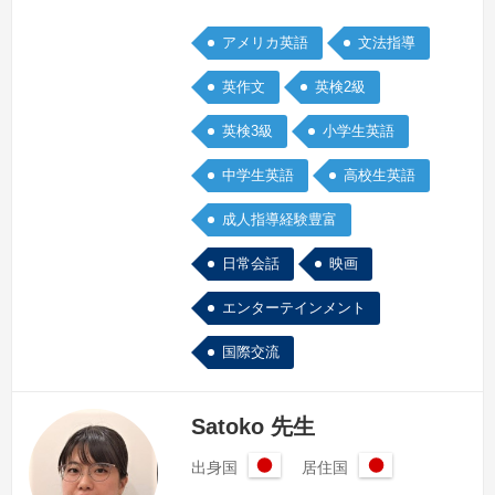
ラスを担当しています。小学生には内容
アメリカ英語
文法指導
をしっかり聴き取り習った文を使って自
分の事が話せるようになる事を目標とし
英作文
英検2級
ています。飽きないようにゲームなどを
英検3級
小学生英語
しながら楽しく学習できるようにしてい
ます。中学生、高校生クラスでは、
中学生英語
高校生英語
Listening,reading,grammarと単語を増や
す事に力を入れて…
続きを見る »
成人指導経験豊富
日常会話
映画
エンターテインメント
国際交流
Satoko 先生
出身国
居住国
日
日