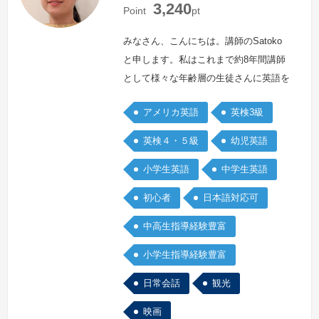
3,240
本
本
Point
pt
みなさん、こんにちは。講師のSatoko
と申します。私はこれまで約8年間講師
として様々な年齢層の生徒さんに英語を
指導してきました。初、中級者や子ども
アメリカ英語
英検3級
を対象に指導をすることを得意としてお
ります。英語学習のしかたに関してアド
英検４・５級
幼児英語
バイスをすることも可能ですのでぜひご
小学生英語
中学生英語
相談ください。
続きを見る »
初心者
日本語対応可
中高生指導経験豊富
小学生指導経験豊富
日常会話
観光
映画