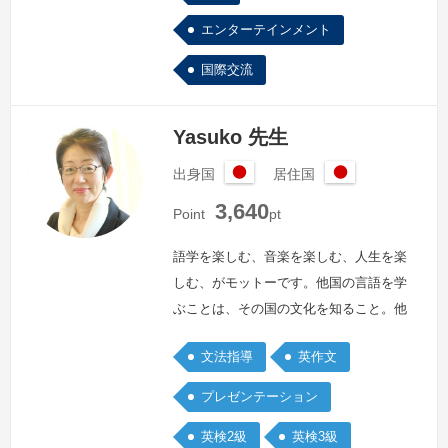
エンターテインメント
国際交流
Yasuko 先生
出身国
居住国
日
日
3,640
本
本
Point
pt
語学を楽しむ、音楽を楽しむ、人生を楽
しむ、がモットーです。他国の言語を学
ぶことは、その国の文化を知ること。他
国の文化を知ることは自分が生まれた国
文法指導
英作文
の文化に目覚めること。私自身、英語の
歌を歌い、英語の本を読むことで、世界
プレゼンテーション
が大きく広がり、日本のすばらしさにも
英検2級
英検3級
改めて気付くことができました。楽しく