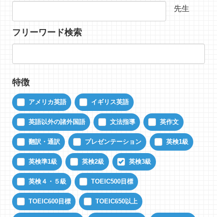
先生
フリーワード検索
特徴
アメリカ英語
イギリス英語
英語以外の諸外国語
文法指導
英作文
翻訳・通訳
プレゼンテーション
英検1級
英検準1級
英検2級
英検3級
英検４・５級
TOEIC500目標
TOEIC600目標
TOEIC650以上