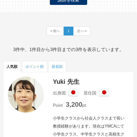
« 前へ
1
次へ »
3件中、1件目から3件目までの3件を表示しています。
人気順
ポイント
順
新着順
Yuki 先生
出身国
居住国
日
日
3,200
本
本
Point
pt
小学生クラスから社会人クラスまで長い
教授経験があります。現在はYMCAにて
小学生クラス、中学生クラスと高校生ク