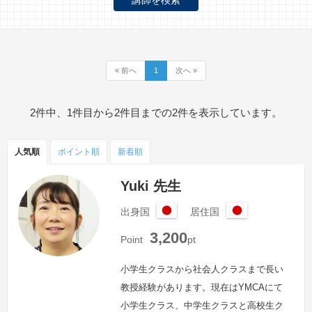
« 前へ
1
次へ »
2件中、1件目から2件目までの2件を表示しています。
人気順
ポイント
順
新着順
Yuki 先生
出身国
居住国
日
日
3,200
本
本
Point
pt
小学生クラスから社会人クラスまで長い
教授経験があります。現在はYMCAにて
小学生クラス、中学生クラスと高校生ク