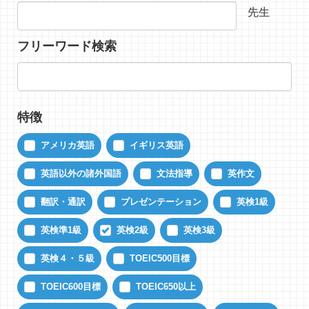
先生
フリーワード検索
特徴
アメリカ英語
イギリス英語
英語以外の諸外国語
文法指導
英作文
翻訳・通訳
プレゼンテーション
英検1級
英検準1級
英検2級
英検3級
英検４・５級
TOEIC500目標
TOEIC600目標
TOEIC650以上