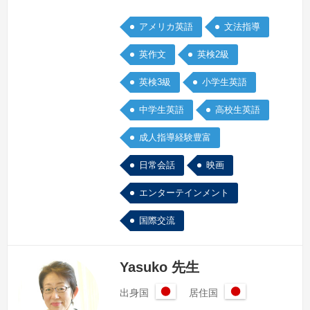
ラスを担当しています。小学生には内容
アメリカ英語
文法指導
をしっかり聴き取り習った文を使って自
分の事が話せるようになる事を目標とし
英作文
英検2級
ています。飽きないようにゲームなどを
英検3級
小学生英語
しながら楽しく学習できるようにしてい
ます。中学生、高校生クラスでは、
中学生英語
高校生英語
Listening,reading,grammarと単語を増や
す事に力を入れて…
続きを見る »
成人指導経験豊富
日常会話
映画
エンターテインメント
国際交流
Yasuko 先生
出身国
居住国
日
日