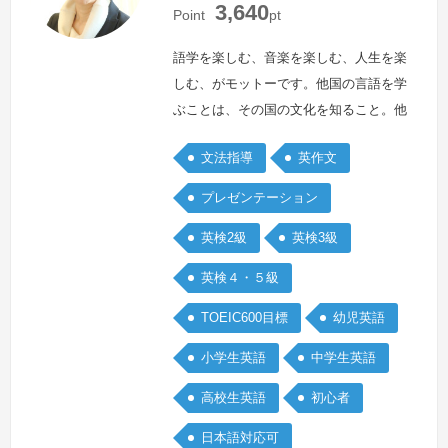
3,640
本
本
Point
pt
語学を楽しむ、音楽を楽しむ、人生を楽
しむ、がモットーです。他国の言語を学
ぶことは、その国の文化を知ること。他
国の文化を知ることは自分が生まれた国
文法指導
英作文
の文化に目覚めること。私自身、英語の
歌を歌い、英語の本を読むことで、世界
プレゼンテーション
が大きく広がり、日本のすばらしさにも
英検2級
英検3級
改めて気付くことができました。楽しく
学ぶことが何より、と心掛けています。
英検４・５級
続きを見る »
TOEIC600目標
幼児英語
小学生英語
中学生英語
高校生英語
初心者
日本語対応可