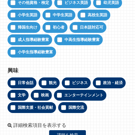
その他資格・検定
ビジネス英語
幼児英語
小学生英語
中学生英語
高校生英語
帰国生向け
初心者
日本語対応可
成人指導経験豊富
中高生指導経験豊富
小学生指導経験豊富
興味
日常会話
観光
ビジネス
政治・経済
文学
映画
エンターテインメント
国際支援・社会貢献
国際交流
詳細検索項目を表示する