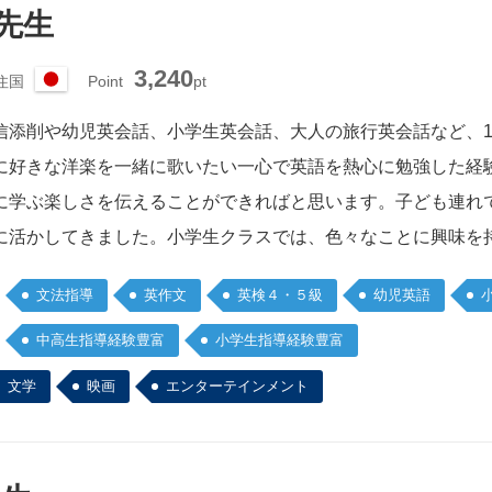
 先生
3,240
住国
Point
pt
日
本
信添削や幼児英会話、小学生英会話、大人の旅行英会話など、1
に好きな洋楽を一緒に歌いたい一心で英語を熱心に勉強した経
に学ぶ楽しさを伝えることができればと思います。子ども連れ
に活かしてきました。小学生クラスでは、色々なことに興味を
文法指導
英作文
英検４・５級
幼児英語
中高生指導経験豊富
小学生指導経験豊富
文学
映画
エンターテインメント