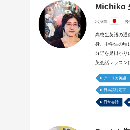
Michiko
出身国
居
日
本
高校生英語の通
身、中学生の頃
分野を足掛かり
英会話レッスン
アメリカ英語
日本語対応可
日常会話