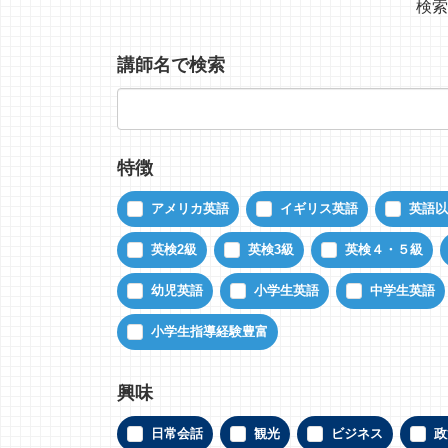
検索
講師名で検索
特徴
アメリカ英語
イギリス英語
英語以
英検2級
英検3級
英検４・５級
幼児英語
小学生英語
中学生英語
小学生指導経験豊富
興味
日常会話
観光
ビジネス
政