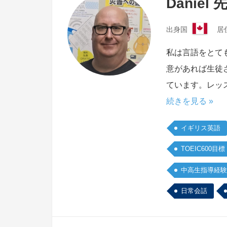
Daniel 
出身国
居
カ
ナ
私は言語をとて
ダ
意があれば生徒
ています。レッ
続きを見る »
イギリス英語
TOEIC600目標
中高生指導経験
日常会話