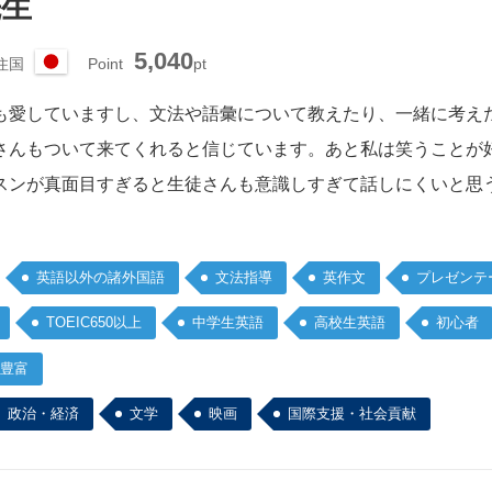
先生
5,040
住国
Point
pt
日
本
も愛していますし、文法や語彙について教えたり、一緒に考え
さんもついて来てくれると信じています。あと私は笑うことが
スンが真面目すぎると生徒さんも意識しすぎて話しにくいと思
英語以外の諸外国語
文法指導
英作文
プレゼンテ
TOEIC650以上
中学生英語
高校生英語
初心者
豊富
政治・経済
文学
映画
国際支援・社会貢献