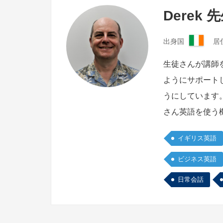
Derek 
出身国
居
ア
イ
生徒さんが講師
ル
ようにサポート
ラ
ン
うにしています
ド
さん英語を使う
イギリス英語
ビジネス英語
日常会話