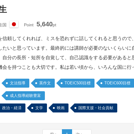
先生
5,640
住国
Point
pt
日
本
を信頼してくれれば、ミスを恐れずに話してくれると思うので
したいと思っています。最終的には講師が必要のないくらいに
。自分の長所・短所を自覚して、自己認識をする必要があると
機会を持つことも大切です。私は若い頃から、いろんな国に行
文法指導
英作文
TOEIC500目標
TOEIC600目標
成人指導経験豊富
政治・経済
文学
映画
国際支援・社会貢献