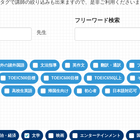
タグで講師の絞り込みも出来ますので、是非ご利用くださいま
フリーワード検索
先生
外の諸外国語
文法指導
英作文
翻訳・通訳
TOEIC500目標
TOEIC600目標
TOEIC650以上
高校生英語
帰国生向け
初心者
日本語対応可
治・経済
文学
映画
エンターテインメント