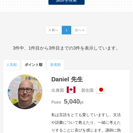
« 前へ
1
次へ »
3件中、1件目から3件目までの3件を表示しています。
人気順
ポイント
順
新着順
Daniel 先生
出身国
居住国
カ
日
5,040
ナ
本
Point
pt
ダ
私は言語をとても愛していますし、文法
や語彙について教えたり、一緒に考えた
りすることに喜びを感じます。講師に熱