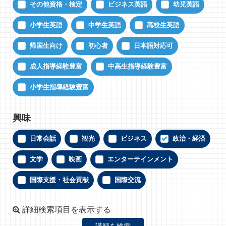
その他資格・検定
ビジネス英語
幼児英語
小学生英語
中学生英語
高校生英語
帰国生向け
初心者
日本語対応可
成人指導経験豊富
中高生指導経験豊富
小学生指導経験豊富
興味
日常会話
観光
ビジネス
政治・経済
文学
映画
エンターテインメント
国際支援・社会貢献
国際交流
詳細検索項目を表示する