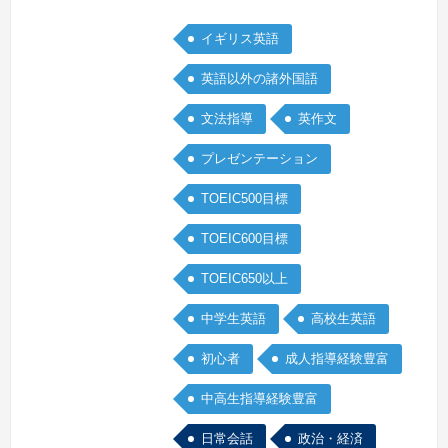
意があれば生徒さんもついて来てくれる
イギリス英語
と信じています。あと私は笑うことが好
きで、レッスンでもユーモアを大切にし
英語以外の諸外国語
ています。レッスンが真面目すぎると生
文法指導
英作文
徒さんも意識しすぎて話しにくいと思う
ので、楽しくやれるようにしています。
プレゼンテーション
続きを見る »
TOEIC500目標
TOEIC600目標
TOEIC650以上
中学生英語
高校生英語
初心者
成人指導経験豊富
中高生指導経験豊富
日常会話
政治・経済