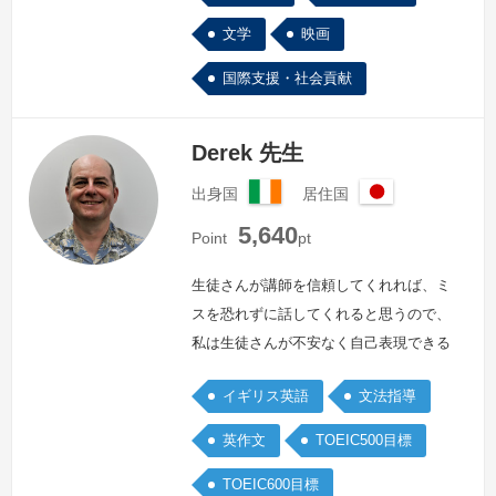
文学
映画
国際支援・社会貢献
Derek 先生
出身国
居住国
ア
日
5,640
イ
本
Point
pt
ル
ラ
生徒さんが講師を信頼してくれれば、ミ
ン
スを恐れずに話してくれると思うので、
ド
私は生徒さんが不安なく自己表現できる
ようにサポートしたいと思っています。
イギリス英語
文法指導
最終的には講師が必要のないくらいに自
立してほしいので、生徒さんを励ますよ
英作文
TOEIC500目標
うにしています。自分の長所・短所を自
TOEIC600目標
覚して、自己認識をする必要があると思