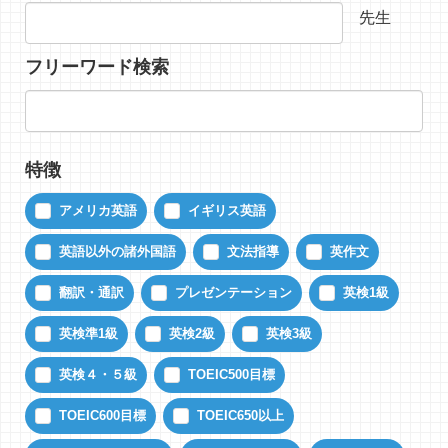
先生
フリーワード検索
特徴
アメリカ英語
イギリス英語
英語以外の諸外国語
文法指導
英作文
翻訳・通訳
プレゼンテーション
英検1級
英検準1級
英検2級
英検3級
英検４・５級
TOEIC500目標
TOEIC600目標
TOEIC650以上