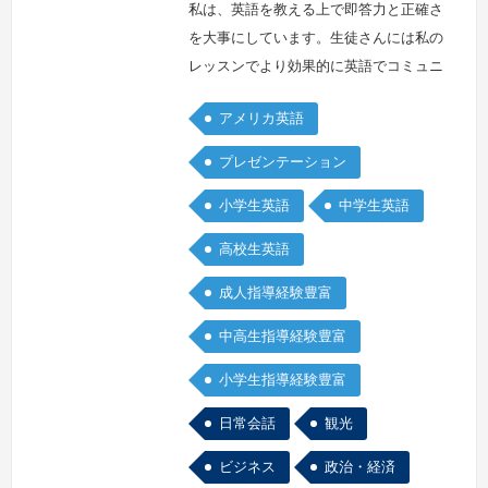
カ
私は、英語を教える上で即答力と正確さ
合
を大事にしています。生徒さんには私の
衆
レッスンでより効果的に英語でコミュニ
国
ケーションが取れるようになってほしい
アメリカ英語
と思っています。一緒に頑張りましょ
う！！<事務局コメント>ファッション
プレゼンテーション
が好きで毎日いろんなコーディネートで
小学生英語
中学生英語
出勤しています。明るくフレンドリーな
先生で、子どもから大人まで、生徒さん
高校生英語
に熱心にたくさん話しかけてくれます。
続きを見る »
成人指導経験豊富
中高生指導経験豊富
小学生指導経験豊富
日常会話
観光
ビジネス
政治・経済