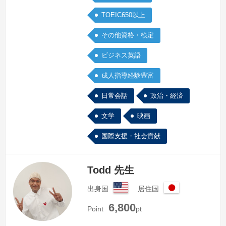
います。そして、レッスン以外にもたく
TOEIC650以上
さん英語を使う機会を持つことも大切で
す。私は若い頃から、いろんな国に行っ
その他資格・検定
て経…
続きを見る »
ビジネス英語
成人指導経験豊富
日常会話
政治・経済
文学
映画
国際支援・社会貢献
Todd 先生
出身国
居住国
ア
日
6,800
メ
本
Point
pt
リ