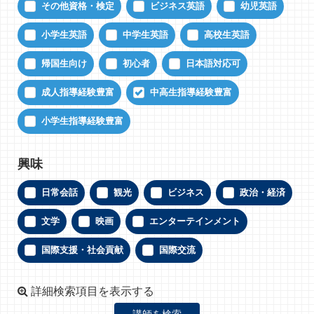
その他資格・検定
ビジネス英語
幼児英語
小学生英語
中学生英語
高校生英語
帰国生向け
初心者
日本語対応可
成人指導経験豊富
中高生指導経験豊富
小学生指導経験豊富
興味
日常会話
観光
ビジネス
政治・経済
文学
映画
エンターテインメント
国際支援・社会貢献
国際交流
詳細検索項目を表示する