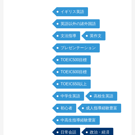
意があれば生徒さんもついて来てくれる
イギリス英語
と信じています。あと私は笑うことが好
きで、レッスンでもユーモアを大切にし
英語以外の諸外国語
ています。レッスンが真面目すぎると生
文法指導
英作文
徒さんも意識しすぎて話しにくいと思う
ので、楽しくやれるようにしています。
プレゼンテーション
続きを見る »
TOEIC500目標
TOEIC600目標
TOEIC650以上
中学生英語
高校生英語
初心者
成人指導経験豊富
中高生指導経験豊富
日常会話
政治・経済