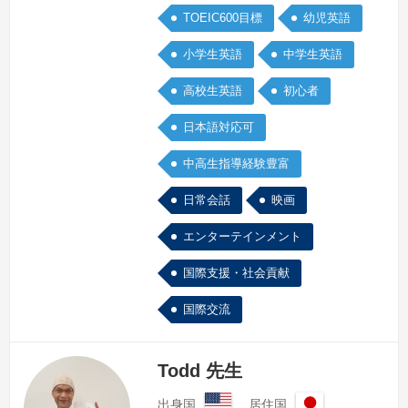
TOEIC600目標
幼児英語
小学生英語
中学生英語
高校生英語
初心者
日本語対応可
中高生指導経験豊富
日常会話
映画
エンターテインメント
国際支援・社会貢献
国際交流
Todd 先生
出身国
居住国