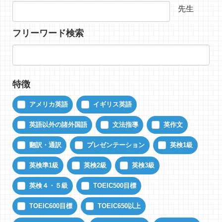
先生
フリーワード検索
特徴
アメリカ英語
イギリス英語
英語以外の諸外国語
文法指導
英作文
翻訳・通訳
プレゼンテーション
英検1級
英検準1級
英検2級
英検3級
英検４・５級
TOEIC500目標
TOEIC600目標
TOEIC650以上