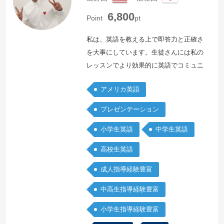
ア
日
6,800
メ
本
Point
pt
リ
カ
私は、英語を教える上で即答力と正確さ
合
を大事にしています。生徒さんには私の
衆
レッスンでより効果的に英語でコミュニ
国
ケーションが取れるようになってほしい
アメリカ英語
と思っています。一緒に頑張りましょ
う！！<事務局コメント>ファッション
プレゼンテーション
が好きで毎日いろんなコーディネートで
小学生英語
中学生英語
出勤しています。明るくフレンドリーな
先生で、子どもから大人まで、生徒さん
高校生英語
に熱心にたくさん話しかけてくれます。
続きを見る »
成人指導経験豊富
中高生指導経験豊富
小学生指導経験豊富