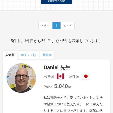
« 前へ
1
次へ »
5件中、1件目から5件目までの5件を表示しています。
人気順
ポイント
順
新着順
Daniel 先生
出身国
居住国
カ
日
5,040
ナ
本
Point
pt
ダ
私は言語をとても愛していますし、文法
や語彙について教えたり、一緒に考えた
りすることに喜びを感じます。講師に熱