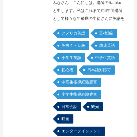
みなさん、こんにちは。講師のSatoko
と申します。私はこれまで約8年間講師
として様々な年齢層の生徒さんに英語を
指導してきました。初、中級者や子ども
アメリカ英語
英検3級
を対象に指導をすることを得意としてお
ります。英語学習のしかたに関してアド
英検４・５級
幼児英語
バイスをすることも可能ですのでぜひご
小学生英語
中学生英語
相談ください。
続きを見る »
初心者
日本語対応可
中高生指導経験豊富
小学生指導経験豊富
日常会話
観光
映画
エンターテインメント