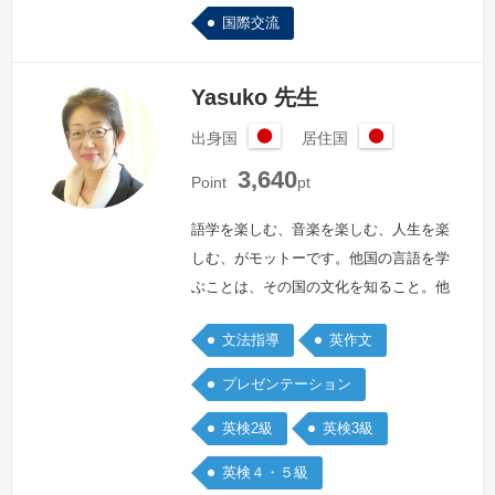
国際交流
Yasuko 先生
出身国
居住国
日
日
3,640
本
本
Point
pt
語学を楽しむ、音楽を楽しむ、人生を楽
しむ、がモットーです。他国の言語を学
ぶことは、その国の文化を知ること。他
国の文化を知ることは自分が生まれた国
文法指導
英作文
の文化に目覚めること。私自身、英語の
歌を歌い、英語の本を読むことで、世界
プレゼンテーション
が大きく広がり、日本のすばらしさにも
英検2級
英検3級
改めて気付くことができました。楽しく
学ぶことが何より、と心掛けています。
英検４・５級
続きを見る »