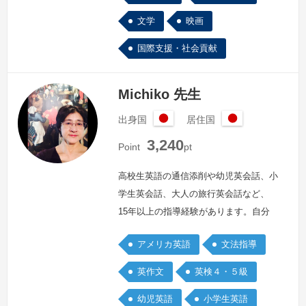
文学
映画
国際支援・社会貢献
Michiko 先生
出身国
居住国
日
日
3,240
本
本
Point
pt
高校生英語の通信添削や幼児英会話、小
学生英会話、大人の旅行英会話など、
15年以上の指導経験があります。自分
自身、中学生の頃に好きな洋楽を一緒に
アメリカ英語
文法指導
歌いたい一心で英語を熱心に勉強した経
験から、好きなことを通じて、興味のあ
英作文
英検４・５級
る分野を足掛かりに学ぶ楽しさを伝える
幼児英語
小学生英語
ことができればと思います。子ども連れ