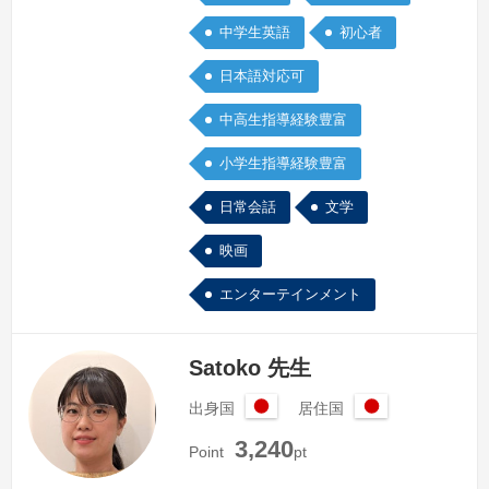
でカリフォルニア州に駐在した経験も幼
中学生英語
初心者
児英会話レッスンに活かしてきました。
小学生クラスでは、色々なことに興味を
日本語対応可
持ち、…
続きを見る »
中高生指導経験豊富
小学生指導経験豊富
日常会話
文学
映画
エンターテインメント
Satoko 先生
出身国
居住国
日
日
3,240
本
本
Point
pt